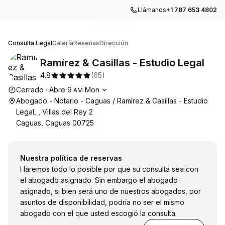
Llámanos
+1 787 653 4802
Ir a la imagen de la galería
Ir a la imagen de la galería
Ir a la imagen de la galería
Ir a la imagen de la galería
Ir a la imagen de la galería
1
2
3
4
Ramírez & Casillas - Estudio Legal
Consulta Legal
Galería
Reseñas
Dirección
Ramírez & Casillas - Estudio Legal
4.8
(
65
)
Horario de apertura
Cerrado
·
Abre
9
Mon
AM
Abogado - Notario - Caguas / Ramírez & Casillas - Estudio
Legal, , Villas del Rey 2
Caguas, Caguas 00725
Nuestra política de reservas
Haremos todo lo posible por que su consulta sea con
el abogado asignado. Sin embargo el abogado
asignado, si bien será uno de nuestros abogados, por
asuntos de disponibilidad, podría no ser el mismo
abogado con el que usted escogió la consulta.