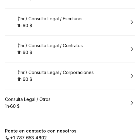
.
Duración
.
Precio
:
:
Reservar
(1hr.) Consulta Legal / Escrituras
1h
·
60 $
.
Duración
.
Precio
:
:
Reservar
(1hr.) Consulta Legal / Contratos
1h
·
60 $
.
Duración
.
Precio
:
:
Reservar
(1hr.) Consulta Legal / Corporaciones
1h
·
60 $
.
Duración
.
Precio
:
:
Reservar
Consulta Legal / Otros
1h
·
60 $
.
Duración
.
Precio
:
:
Ponte en contacto con nosotros
+1 787 653 4802