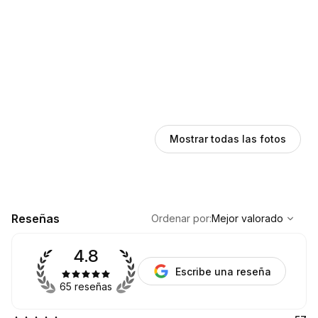
Mostrar todas las fotos
,
Mejor valorado
Sort
Reseñas
Ordenar por
:
Mejor valorado
4.8
Escribe una reseña
65 reseñas