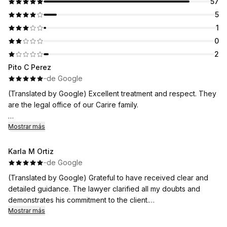
57
5
1
0
2
Pito C Perez
·
·
de Google
(Translated by Google) Excellent treatment and respect. They
are the legal office of our Carire family.
(Original)
Mostrar más
Excelente trato y respeto. Son la oficina legal de nuestra
familia Carire.
Karla M Ortiz
·
·
de Google
(Translated by Google) Grateful to have received clear and
detailed guidance. The lawyer clarified all my doubts and
demonstrates his commitment to the client.
Mostrar más
(Original)