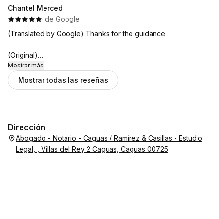
Agradecida de haber recibido una orientación clara y al
Chantel Merced
detalle. El licenciado aclaró todas mis dudas y demuestra su
·
·
de Google
compromiso con el cliente.
(Translated by Google) Thanks for the guidance
(Original)
Gracias por la orientacion
Mostrar más
Mostrar todas las reseñas
Dirección
Abogado - Notario - Caguas / Ramírez & Casillas - Estudio
Legal, , Villas del Rey 2 Caguas, Caguas 00725