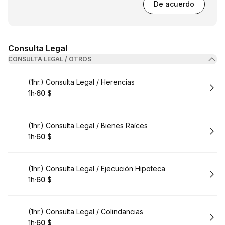
De acuerdo
Consulta Legal
CONSULTA LEGAL / OTROS
Reservar
(1hr.) Consulta Legal / Herencias
1h
·
60 $
.
Duración
.
Precio
:
:
Reservar
(1hr.) Consulta Legal / Bienes Raíces
1h
·
60 $
.
Duración
.
Precio
:
:
Reservar
(1hr.) Consulta Legal / Ejecución Hipoteca
1h
·
60 $
.
Duración
.
Precio
:
:
Reservar
(1hr.) Consulta Legal / Colindancias
1h
·
60 $